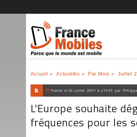
Accueil
»
Actualités
»
Par Mois
»
Juillet 
Publié le
26 juillet 2007 à 21h35
par
Philipp
L'Europe souhaite dé
fréquences pour les s