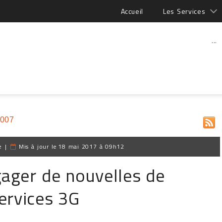
Accueil
Les Services
...
2007
e
|
Mis à jour le
18 mai 2017 à 09h12
gager de nouvelles de
ervices 3G