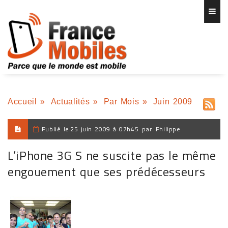
Accueil
»
Actualités
»
Par Mois
»
Juin 2009
Publié le
25 juin 2009 à 07h45
par
Philippe
L’iPhone 3G S ne suscite pas le même
engouement que ses prédécesseurs