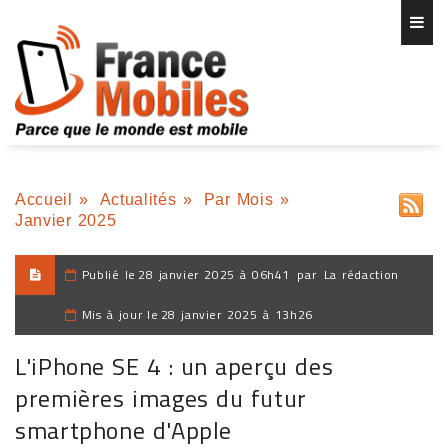
Accueil
»
Actualités
»
Par Mois
»
Janvier 2025
Publié le
28 janvier 2025 à 06h41
par
La rédaction
Mis à jour le
28 janvier 2025 à 13h26
L'iPhone SE 4 : un aperçu des
premières images du futur
smartphone d'Apple