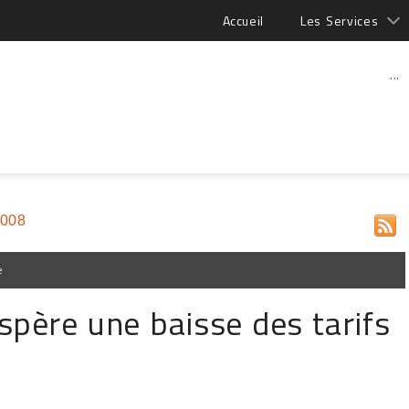
Accueil
Les Services
...
2008
e
père une baisse des tarifs