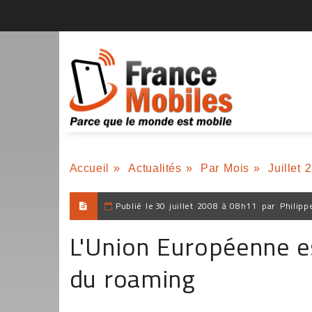
Accueil
»
Actualités
»
Par Mois
»
Juillet 
Publié le
30 juillet 2008 à 08h11
par
Philipp
L'Union Européenne es
du roaming