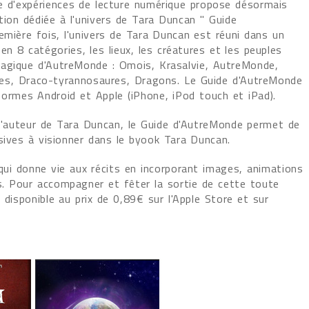
ce d'expériences de lecture numérique propose désormais
tion dédiée à l'univers de Tara Duncan " Guide
emière fois, l'univers de Tara Duncan est réuni dans un
en 8 catégories, les lieux, les créatures et les peuples
agique d'AutreMonde : Omois, Krasalvie, AutreMonde,
s, Draco-tyrannosaures, Dragons. Le Guide d'AutreMonde
formes Android et Apple (iPhone, iPod touch et iPad).
 l'auteur de Tara Duncan, le Guide d'AutreMonde permet de
usives à visionner dans le byook Tara Duncan.
qui donne vie aux récits en incorporant images, animations
. Pour accompagner et fêter la sortie de cette toute
 disponible au prix de 0,89€ sur l'Apple Store et sur