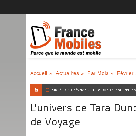
Accueil
»
Actualités
»
Par Mois
»
Février
Publié le
18 février 2013 à 08h37
par
Philip
L'univers de Tara Dun
de Voyage