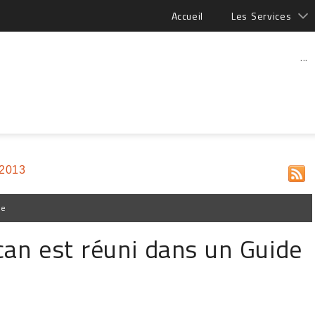
Accueil
Les Services
...
 2013
pe
can est réuni dans un Guide