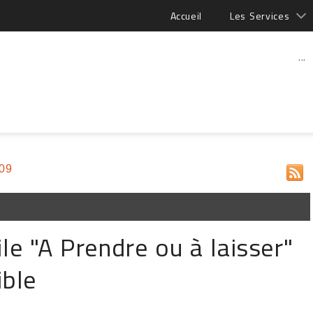
Accueil
Les Services
...
009
e "A Prendre ou à laisser"
ible