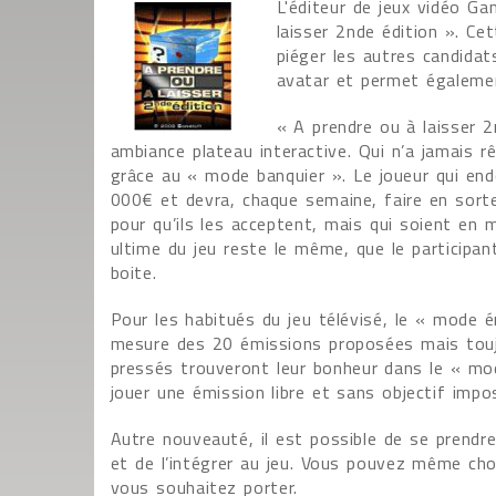
L'éditeur de jeux vidéo G
laisser 2nde édition ». Ce
piéger les autres candida
avatar et permet égaleme
« A prendre ou à laisser 
ambiance plateau interactive. Qui n’a jamais rê
grâce au « mode banquier ». Le joueur qui end
000€ et devra, chaque semaine, faire en sort
pour qu’ils les acceptent, mais qui soient en
ultime du jeu reste le même, que le participan
boite.
Pour les habitués du jeu télévisé, le « mode 
mesure des 20 émissions proposées mais toujou
pressés trouveront leur bonheur dans le « mode
jouer une émission libre et sans objectif impo
Autre nouveauté, il est possible de se prendr
et de l’intégrer au jeu. Vous pouvez même choi
vous souhaitez porter.