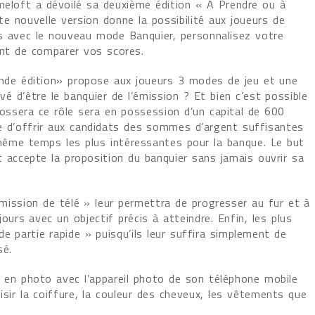
ameloft a dévoilé sa deuxième édition « A Prendre ou à
tte nouvelle version donne la possibilité aux joueurs de
ts avec le nouveau mode Banquier, personnalisez votre
nt de comparer vos scores.
2nde édition» propose aux joueurs 3 modes de jeu et une
vé d’être le banquier de l’émission ? Et bien c’est possible
ossera ce rôle sera en possession d’un capital de 600
e d’offrir aux candidats des sommes d’argent suffisantes
 même temps les plus intéressantes pour la banque. Le but
t accepte la proposition du banquier sans jamais ouvrir sa
émission de télé » leur permettra de progresser au fur et à
rs avec un objectif précis à atteindre. Enfin, les plus
 partie rapide » puisqu’ils leur suffira simplement de
sé.
e en photo avec l’appareil photo de son téléphone mobile
sir la coiffure, la couleur des cheveux, les vêtements que