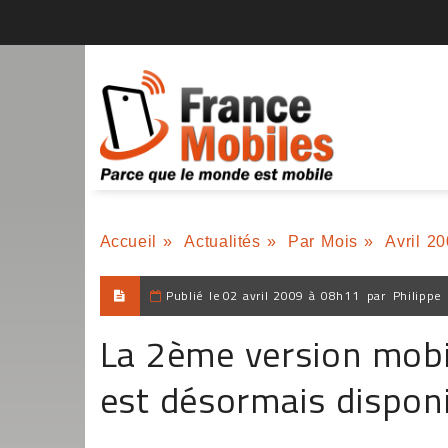
Accueil
»
Actualités
»
Par Mois
»
Avril 2
Publié le
02 avril 2009 à 08h11
par
Philippe
La 2ème version mobil
est désormais dispon