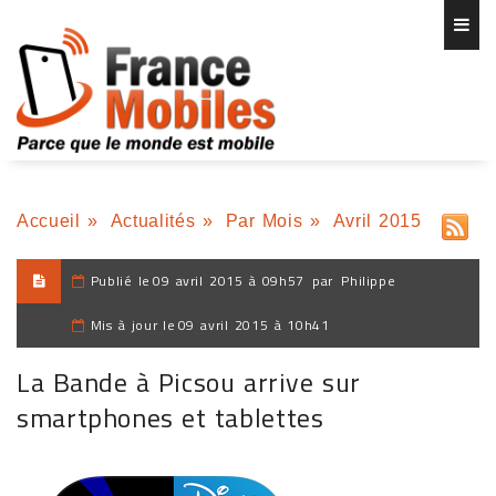
Accueil
»
Actualités
»
Par Mois
»
Avril 2015
Publié le
09 avril 2015 à 09h57
par
Philippe
Mis à jour le
09 avril 2015 à 10h41
La Bande à Picsou arrive sur
smartphones et tablettes