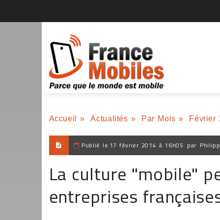
Accueil
»
Actualités
»
Par Mois
»
Février
Publié le
17 février 2014 à 16h05
par
Philip
La culture "mobile" pe
entreprises française