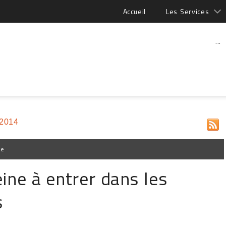
Accueil
Les Services
...
 2014
pe
ine à entrer dans les
s