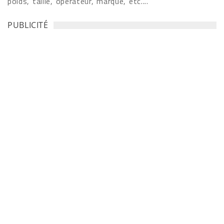
poids, taille, opérateur, marque, etc....
PUBLICITÉ