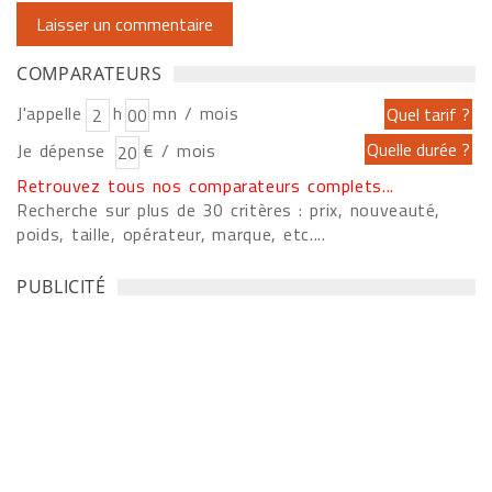
COMPARATEURS
J'appelle
h
mn / mois
Je dépense
€ / mois
Retrouvez tous nos comparateurs complets...
Recherche sur plus de 30 critères : prix, nouveauté,
poids, taille, opérateur, marque, etc....
PUBLICITÉ