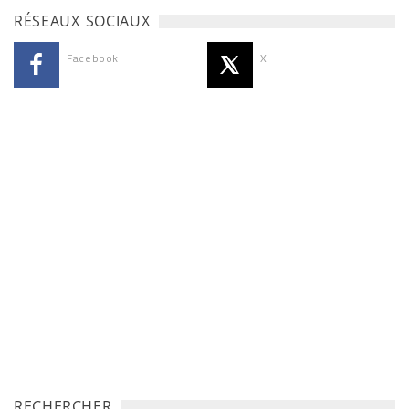
RÉSEAUX SOCIAUX
Facebook
X
RECHERCHER