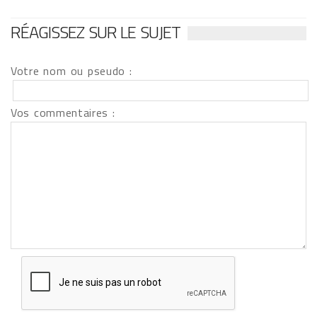
RÉAGISSEZ SUR LE SUJET
Votre nom ou pseudo :
Vos commentaires :