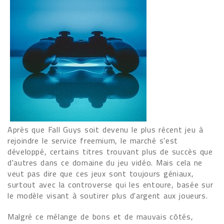
Après que Fall Guys soit devenu le plus récent jeu à
rejoindre le service freemium, le marché s'est
développé, certains titres trouvant plus de succès que
d'autres dans ce domaine du jeu vidéo. Mais cela ne
veut pas dire que ces jeux sont toujours géniaux,
surtout avec la controverse qui les entoure, basée sur
le modèle visant à soutirer plus d'argent aux joueurs.
Malgré ce mélange de bons et de mauvais côtés,