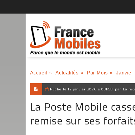
Accueil
»
Actualités
»
Par Mois
»
Janvier
Publié le
12 janvier 2026 à 08h58
par
La réd
La Poste Mobile casse 
remise sur ses forfai