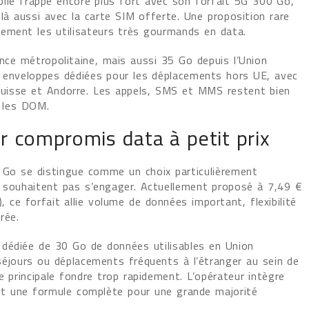
bile frappe encore plus fort avec son forfait 5G 300 Go,
là aussi avec la carte SIM offerte. Une proposition rare
airement les utilisateurs très gourmands en data.
nce métropolitaine, mais aussi 35 Go depuis l’Union
 enveloppes dédiées pour les déplacements hors UE, avec
Suisse et Andorre. Les appels, SMS et MMS restent bien
t les DOM.
ur compromis data à petit prix
0 Go se distingue comme un choix particulièrement
ne souhaitent pas s’engager. Actuellement proposé à 7,49 €
 ce forfait allie volume de données important, flexibilité
rée.
 dédiée de 30 Go de données utilisables en Union
séjours ou déplacements fréquents à l’étranger au sein de
 principale fondre trop rapidement. L’opérateur intègre
ant une formule complète pour une grande majorité