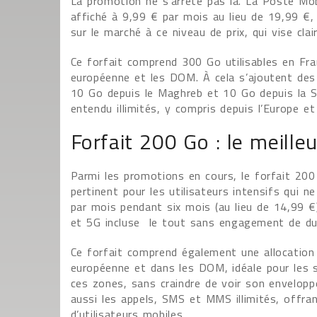
La promotion ne s’arrête pas là. La Poste Mo
affiché à 9,99 € par mois au lieu de 19,99 €, 
sur le marché à ce niveau de prix, qui vise cl
Ce forfait comprend 300 Go utilisables en Fra
européenne et les DOM. À cela s’ajoutent des
10 Go depuis le Maghreb et 10 Go depuis la 
entendu illimités, y compris depuis l’Europe e
Forfait 200 Go : le meille
Parmi les promotions en cours, le forfait 20
pertinent pour les utilisateurs intensifs qui 
par mois pendant six mois (au lieu de 14,99 €),
et 5G incluse le tout sans engagement de du
Ce forfait comprend également une allocation
européenne et dans les DOM, idéale pour les 
ces zones, sans craindre de voir son enveloppe
aussi les appels, SMS et MMS illimités, offr
d’utilisateurs mobiles.