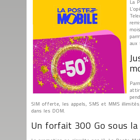
La P
L’op
Tele
remi
mois
parm
aux 
Ju
mo
Parm
atti
pend
SIM offerte, les appels, SMS et MMS illimités
dans les DOM.
Un forfait 300 Go sous l