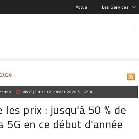
Accueil
Les Services
...
 2026
action
|
Mis à jour le
12 janvier 2026 à 10h00
les prix : jusqu'à 50 % de
ts 5G en ce début d'année