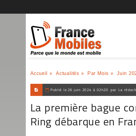
Accueil
»
Actualités
»
Par Mois
»
Juin 20
Publié le
26 juin 2024 à 02h20
par
La rédact
La première bague co
Ring débarque en Fra