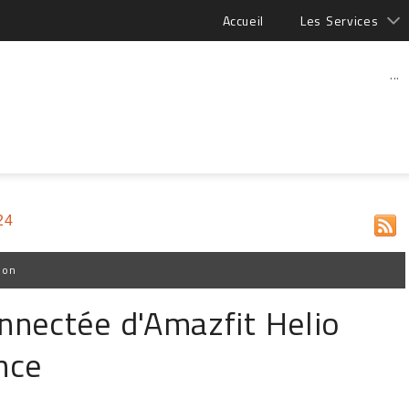
Accueil
Les Services
...
24
ion
nnectée d'Amazfit Helio
nce