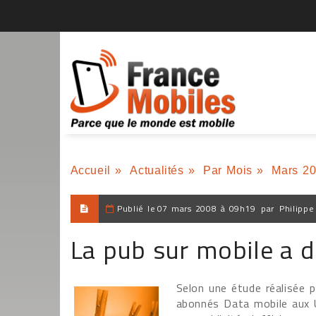
Accueil
»
Actualités
»
Par Mois
»
Mars 2
Publié le
07 mars 2008 à 09h19
par
Philippe
La pub sur mobile a de
Selon une étude réalisée p
abonnés Data mobile aux U