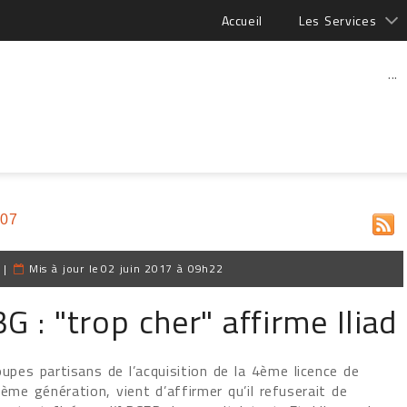
Accueil
Les Services
...
007
|
Mis à jour le
02 juin 2017 à 09h22
G : "trop cher" affirme Iliad
oupes partisans de l’acquisition de la 4ème licence de
ième génération, vient d’affirmer qu’il refuserait de