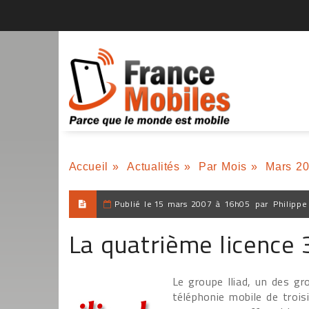
Accueil
»
Actualités
»
Par Mois
»
Mars 2
Publié le
15 mars 2007 à 16h05
par
Philippe
La quatrième licence 3
Le groupe Iliad, un des gr
téléphonie mobile de trois