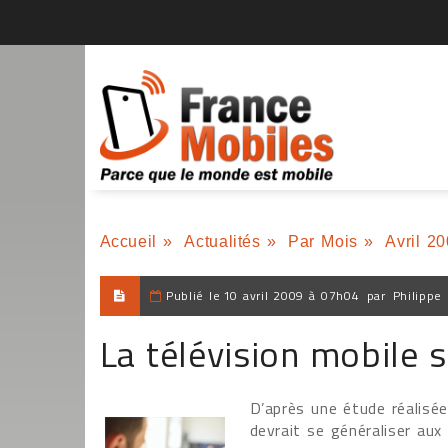
Accueil
»
Actualités
»
Par Mois
»
Avril 2
Publié le
10 avril 2009 à 07h04
par
Philippe
La télévision mobile s
D’après une étude réalisée
devrait se généraliser aux