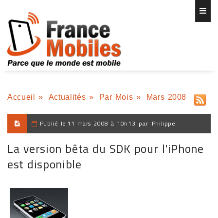
Accueil
»
Actualités
»
Par Mois
»
Mars 2008
Publié le
11 mars 2008 à 10h13
par
Philippe
La version bêta du SDK pour l'iPhone
est disponible