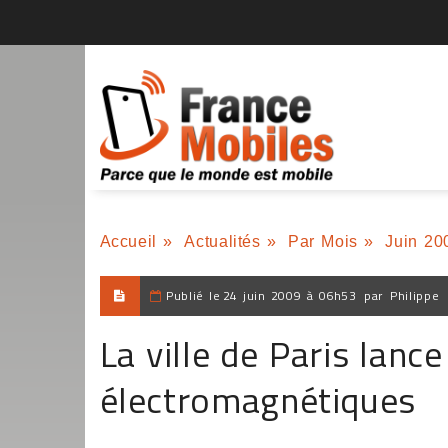
Accueil
»
Actualités
»
Par Mois
»
Juin 20
Publié le
24 juin 2009 à 06h53
par
Philippe
La ville de Paris lanc
électromagnétiques