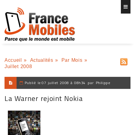
Accueil
»
Actualités
»
Par Mois
»
Juillet 2008
Publié le
07 juillet 2008 à 08h34
par
Philippe
La Warner rejoint Nokia