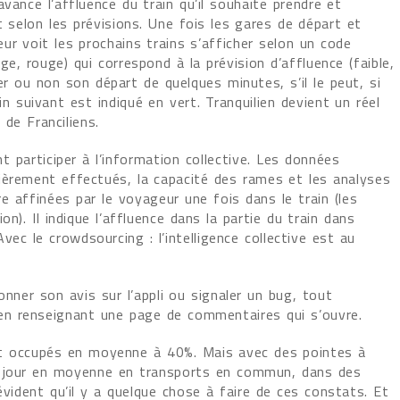
avance l’affluence du train qu’il souhaite prendre et
rt selon les prévisions. Une fois les gares de départ et
ateur voit les prochains trains s’afficher selon un code
ge, rouge) qui correspond à la prévision d’affluence (faible,
er ou non son départ de quelques minutes, s’il le peut, si
n suivant est indiqué en vert. Tranquilien devient un réel
de Franciliens.
t participer à l’information collective. Les données
ièrement effectués, la capacité des rames et les analyses
e affinées par le voyageur une fois dans le train (les
n). Il indique l’affluence dans la partie du train dans
vec le crowdsourcing : l’intelligence collective est au
onner son avis sur l’appli ou signaler un bug, tout
n renseignant une page de commentaires qui s’ouvre.
ont occupés en moyenne à 40%. Mais avec des pointes à
r jour en moyenne en transports en commun, dans des
évident qu’il y a quelque chose à faire de ces constats. Et