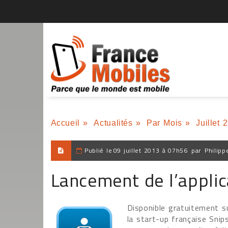
Accueil
»
Actualités
»
Par Mois
»
Juillet 
Publié le
09 juillet 2013 à 07h56
par
Philipp
Lancement de l’applic
Disponible gratuitement su
la start-up française Snip