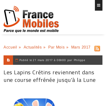
Accueil
»
Actualités
»
Par Mois
»
Mars 2017
Publié le
21 mars 2017 à 06h00
par
Philippe
Les Lapins Crétins reviennent dans
une course effrénée jusqu'à la Lune