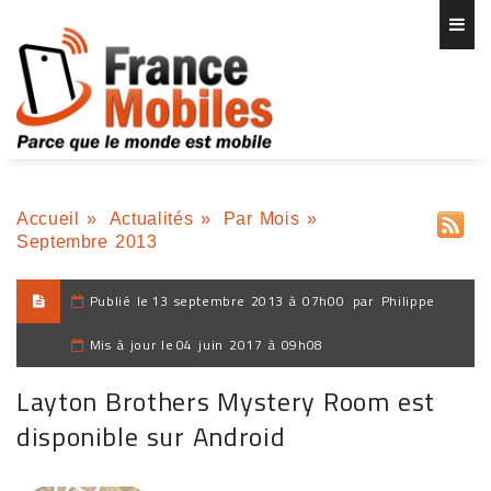
Accueil
»
Actualités
»
Par Mois
»
Septembre 2013
Publié le
13 septembre 2013 à 07h00
par
Philippe
Mis à jour le
04 juin 2017 à 09h08
Layton Brothers Mystery Room est
disponible sur Android