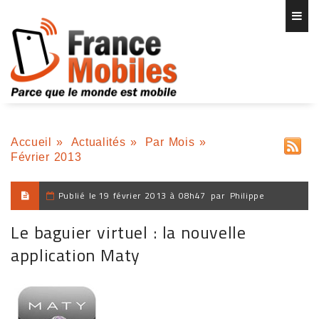
Accueil
»
Actualités
»
Par Mois
»
Février 2013
Publié le
19 février 2013 à 08h47
par
Philippe
Le baguier virtuel : la nouvelle
application Maty