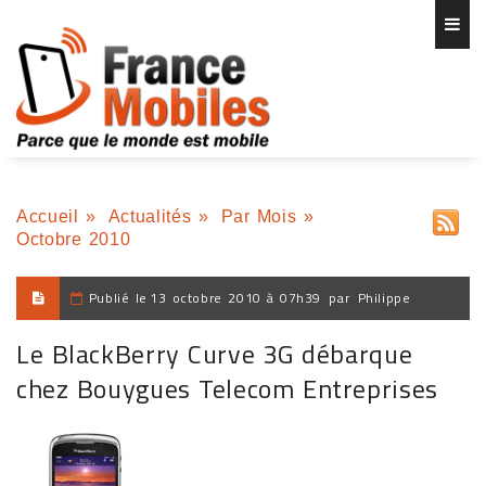
Accueil
»
Actualités
»
Par Mois
»
Octobre 2010
Publié le
13 octobre 2010 à 07h39
par
Philippe
Le BlackBerry Curve 3G débarque
chez Bouygues Telecom Entreprises