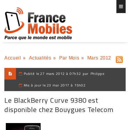
Accueil
»
Actualités
»
Par Mois
»
Mars 2012
Publié le
27 mars 2012 à 07h32
par
Philippe
Mis à jour le
23 mai 2017 à 15h02
Le BlackBerry Curve 9380 est
disponible chez Bouygues Telecom