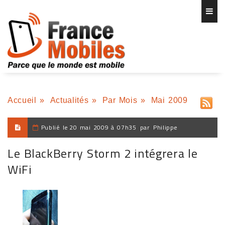
Accueil
»
Actualités
»
Par Mois
»
Mai 2009
Publié le
20 mai 2009 à 07h35
par
Philippe
Le BlackBerry Storm 2 intégrera le
WiFi