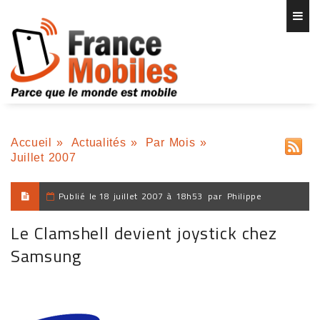
Accueil
»
Actualités
»
Par Mois
»
Juillet 2007
Publié le
18 juillet 2007 à 18h53
par
Philippe
Le Clamshell devient joystick chez
Samsung