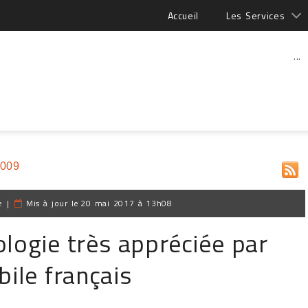
Accueil
Les Services
...
2009
e
|
Mis à jour le
20 mai 2017 à 13h08
logie très appréciée par
bile français