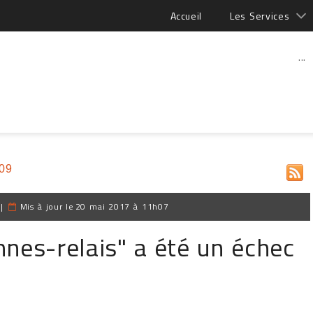
Accueil
Les Services
...
009
|
Mis à jour le
20 mai 2017 à 11h07
nnes-relais" a été un échec