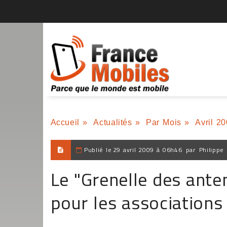
Accueil
»
Actualités
»
Par Mois
»
Avril 2
Publié le
29 avril 2009 à 06h46
par
Philippe
Le "Grenelle des ante
pour les associations