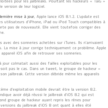
ploitées pour les jailbreaks. Pourtant les hackeurs « TaiG »
 version de leur logiciel.
dernière mise à jour
, Apple lance iOS 8.1.2. L'update est
es utilisateurs d'iPhone, iPad ou iPod Touch compatibles à
orte pas de nouveauté. Elle vient toutefois corriger des
me.
s avec des sonneries achetées sur iTunes. Ils n'arrivaient
es. La mise à jour corrige techniquement ce problème. Apple
n appareil iOS afin de retrouver ses sonneries.
 jour colmatait aussi des failles exploitables pour les
ne soit pas le cas. Dans un tweet, le groupe de hackeur «
son jailbreak. Cette version débride même les appareils
ème d'exploitation mobile devrait être la version 8.2.
dique avoir déjà réussi le jailbreak d'iOS 8.2 qui est
ond groupe de hackeur ayant repris les rênes pour
 versions du jailbreak d'iOS 8 ont quant à elles été