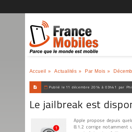
Accueil
»
Actualités
»
Par Mois
»
Décemb
Publié le
11 décembre 2014 à 03h41
par
Phi
Le jailbreak est dispo
Apple propose depuis quelq
8.1.2 corrige notamment un