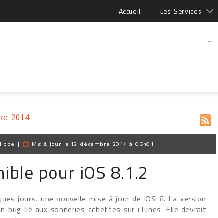
Accueil
Les Services
...
re 2014
lippe
|
Mis à jour le
12 décembre 2014 à 06h01
nible pour iOS 8.1.2
ues jours, une nouvelle mise à jour de iOS 8. La version
 bug lié aux sonneries achetées sur iTunes. Elle devrait