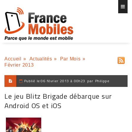
Accueil
»
Actualités
»
Par Mois
»
Février 2013
Publié le
06 février 2013 à 00h23
par
Philippe
Le jeu Blitz Brigade débarque sur
Android OS et iOS