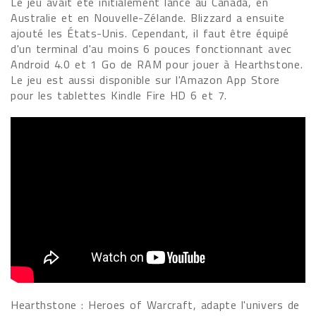
Le jeu avait été initialement lancé au Canada, en
Australie et en Nouvelle-Zélande. Blizzard a ensuite
ajouté les États-Unis. Cependant, il faut être équipé
d'un terminal d'au moins 6 pouces fonctionnant avec
Android 4.0 et 1 Go de RAM pour jouer à Hearthstone.
Le jeu est aussi disponible sur l'Amazon App Store
pour les tablettes Kindle Fire HD 6 et 7.
Hearthstone : Heroes of Warcraft, adapte l'univers de