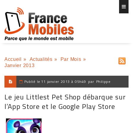
Accueil
»
Actualités
»
Par Mois
»
Janvier 2013
Publié le
11 janvier 2013 à 05h49
par
Philippe
Le jeu Littlest Pet Shop débarque sur
l’App Store et le Google Play Store