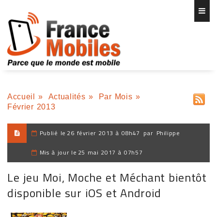
Accueil
»
Actualités
»
Par Mois
»
Février 2013
Publié le
26 février 2013 à 08h47
par
Philippe
Mis à jour le
25 mai 2017 à 07h57
Le jeu Moi, Moche et Méchant bientôt
disponible sur iOS et Android