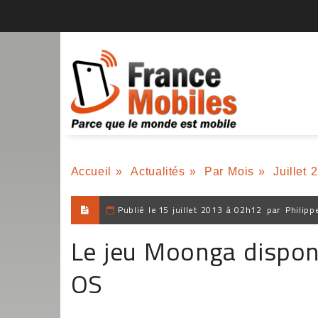
Accueil
»
Actualités
»
Par Mois
»
Juillet 
Publié le
15 juillet 2013 à 02h12
par
Philipp
Le jeu Moonga dispon
OS