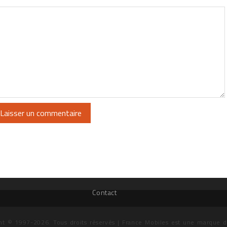
Contact
ht © 1997-2026. Tous droits réservés | France Mobiles est une marque 