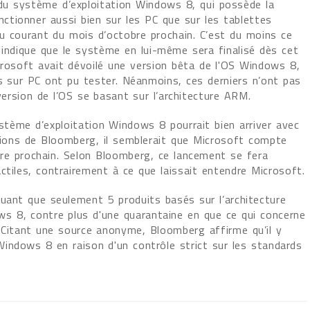
u système d’exploitation Windows 8, qui possède la
onctionner aussi bien sur les PC que sur les tablettes
 au courant du mois d’octobre prochain. C’est du moins ce
 indique que le système en lui-même sera finalisé dès cet
crosoft avait dévoilé une version bêta de l'OS Windows 8,
rs sur PC ont pu tester. Néanmoins, ces derniers n’ont pas
rsion de l’OS se basant sur l’architecture ARM.
ystème d’exploitation Windows 8 pourrait bien arriver avec
tions de Bloomberg, il semblerait que Microsoft compte
bre prochain. Selon Bloomberg, ce lancement se fera
ctiles, contrairement à ce que laissait entendre Microsoft.
quant que seulement 5 produits basés sur l’architecture
 8, contre plus d'une quarantaine en que ce qui concerne
). Citant une source anonyme, Bloomberg affirme qu’il y
indows 8 en raison d'un contrôle strict sur les standards