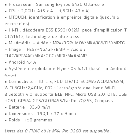
• Processeur : Samsung Exynos 5430 Octa-core
• CPU : 2,0GHz A15 x 4 + 1,5GHz A7 x 4)
• MTOUCH, identification à empreinte digitale (jusqu'à 5
empreintes)
• Hi-Fi : décodeurs ESS ES9018K2M, puce d'amplification TI
OPA1612, technologie de filtre passif
• Multimédia – Vidéo : MP4/3GP/ MOV/MKV/AVI/FLV/MPEG
– Image : JPEG/PNG/GIF/BMP – Audio :
FLAC/APE/AAC/MKA/OGG/MIDI/M4A/AMR
• Android 4.4.4
• Système d'exploitation Flyme 0S 4.1.1 (basé sur Android
4.4.4)
• Connectivité : TD-LTE, FDD-LTE/TD-SCDMA/WCDMA/GSM,
WiFi 5GHz/2,4GHz, 802.11ac/n/g/b/a dual band Wi-Fi,
Bluetooth 4.0, supporte BLE, NFC, Micro USB 2.0, OTG, USB
HOST, GPS/A-GPS/GLONASS/BeiDou/QZSS, Compass
• Batterie : 3350 mAh
• Dimensions : 150,1 x 77 x 9 mm
• Poids : 158 grammes
Listes des 8 FNAC où le MX4 Pro 32GO est disponible :