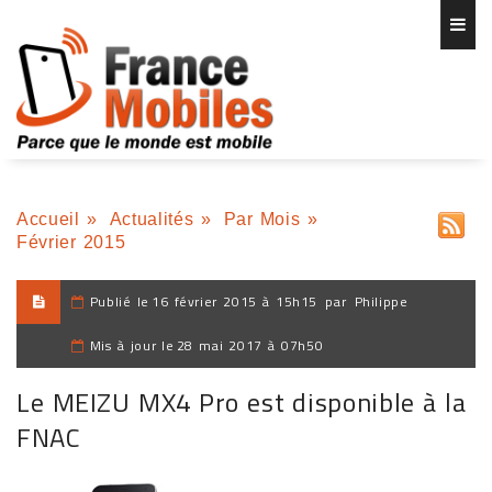
Accueil
»
Actualités
»
Par Mois
»
Février 2015
Publié le
16 février 2015 à 15h15
par
Philippe
Mis à jour le
28 mai 2017 à 07h50
Le MEIZU MX4 Pro est disponible à la
FNAC