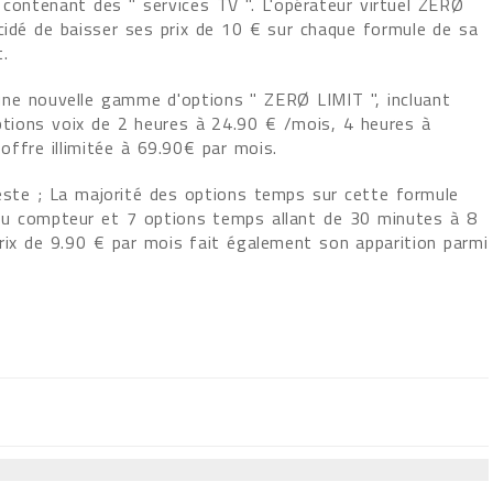
 contenant des " services TV ". L'opérateur virtuel ZERØ
cidé de baisser ses prix de 10 € sur chaque formule de sa
.
une nouvelle gamme d'options " ZERØ LIMIT ", incluant
options voix de 2 heures à 24.90 € /mois, 4 heures à
ffre illimitée à 69.90€ par mois.
este ; La majorité des options temps sur cette formule
au compteur et 7 options temps allant de 30 minutes à 8
prix de 9.90 € par mois fait également son apparition parmi