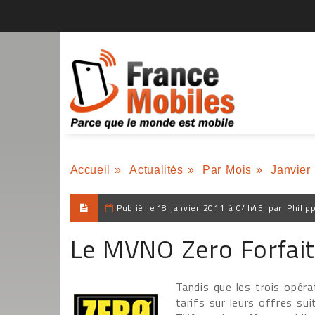
Accueil
»
Actualités
»
Par Mois
»
Janvier
Publié le
18 janvier 2011 à 04h45
par
Philip
Le MVNO Zero Forfait 
Tandis que les trois opér
tarifs sur leurs offres su