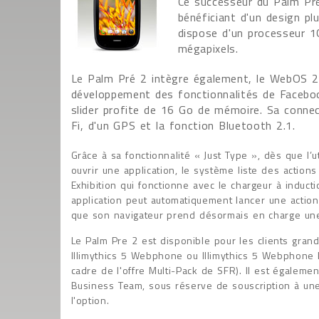
Ce successeur du Palm Pré
bénéficiant d'un design pl
dispose d'un processeur 
mégapixels.
Le Palm Pré 2 intègre également, le WebOS 2
développement des fonctionnalités de Faceboo
slider profite de 16 Go de mémoire. Sa connec
Fi, d'un GPS et la fonction Bluetooth 2.1.
Grâce à sa fonctionnalité « Just Type », dès que l’u
ouvrir une application, le système liste des action
Exhibition qui fonctionne avec le chargeur à induc
application peut automatiquement lancer une action
que son navigateur prend désormais en charge une
Le Palm Pre 2 est disponible pour les clients grand
Illimythics 5 Webphone ou Illimythics 5 Webphone
cadre de l'offre Multi-Pack de SFR). Il est égalem
Business Team, sous réserve de souscription à une 
l'option.