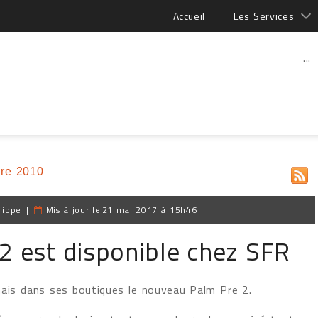
Accueil
Les Services
...
re 2010
lippe
|
Mis à jour le
21 mai 2017 à 15h46
2 est disponible chez SFR
ais dans ses boutiques le nouveau Palm Pre 2.