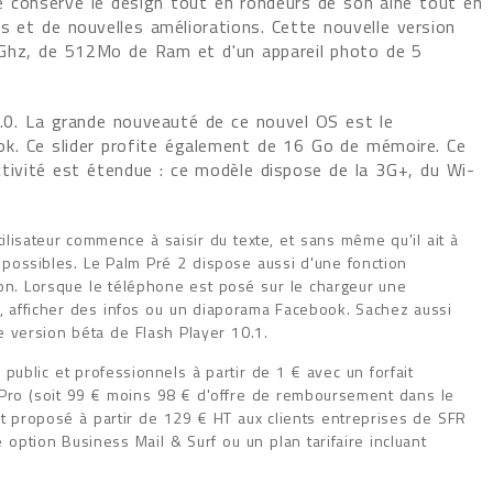
 conserve le design tout en rondeurs de son aîné tout en
us et de nouvelles améliorations. Cette nouvelle version
1Ghz, de 512Mo de Ram et d'un appareil photo de 5
.0. La grande nouveauté de ce nouvel OS est le
k. Ce slider profite également de 16 Go de mémoire. Ce
tivité est étendue : ce modèle dispose de la 3G+, du Wi-
tilisateur commence à saisir du texte, et sans même qu'il ait à
s possibles. Le Palm Pré 2 dispose aussi d'une fonction
tion. Lorsque le téléphone est posé sur le chargeur une
, afficher des infos ou un diaporama Facebook. Sachez aussi
 version béta de Flash Player 10.1.
 public et professionnels à partir de 1 € avec un forfait
 Pro (soit 99 € moins 98 € d'offre de remboursement dans le
ent proposé à partir de 129 € HT aux clients entreprises de SFR
option Business Mail & Surf ou un plan tarifaire incluant