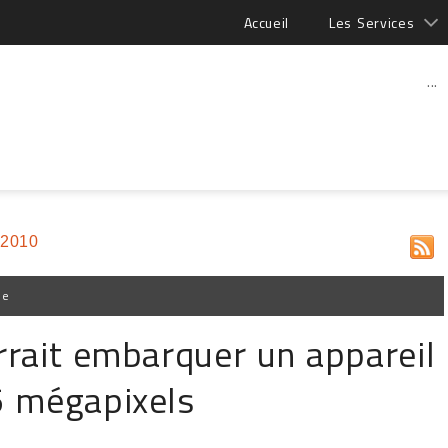
Accueil
Les Services
...
 2010
pe
rrait embarquer un appareil
5 mégapixels