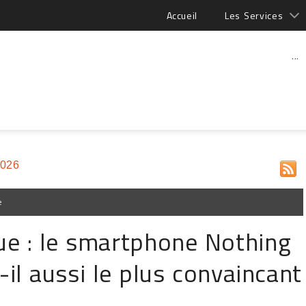
Accueil
Les Services
...
2026
e
ue : le smartphone Nothing
t-il aussi le plus convaincant