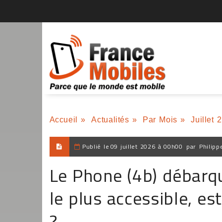
Accueil
»
Actualités
»
Par Mois
»
Juillet 
Publié le
09 juillet 2026 à 00h00
par
Philipp
Le Phone (4b) débarq
le plus accessible, es
?