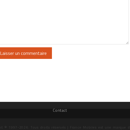
Contact
ht © 1997-2026. Tous droits réservés | France Mobiles est une marque 