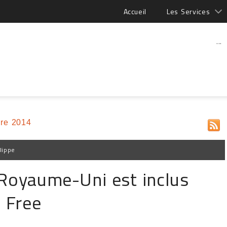
Accueil
Les Services
...
re 2014
lippe
 Royaume-Uni est inclus
e Free