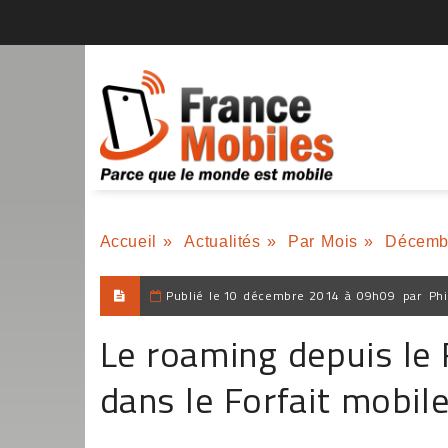
Accueil
»
Actualités
»
Par Mois
»
Décemb
Publié le
10 décembre 2014 à 09h09
par
Phi
Le roaming depuis le
dans le Forfait mobil