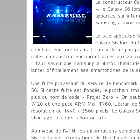
Le constructeur Co
», le Galaxy S6 lo
apparues sur inter
Samsung à avoir u
Le site spécialisé
Galaxy S6 lors du C
constructeur coréen aurait choisi de ne pas pré
ciblés du constructeur auront accès aux Galaxy
Il faut savoir que Samsung a plutôt l'habitude
lancer officiellement ses smartphones de la sé
Une fuite provenant du service de benchmark 
S6. Si cette fuite est fondée, le prochain 
plus du nom de code « Projet Zero ». On peut
7420 et une puce ARM Mali T760. L'écran de 
résolution de 1440 x 2560 pixels. Le Galaxy
stockage toujours selon AnTuTu.
Au niveau de l'APN, les informations semblen
S6. Certaines informations de Benchmark men