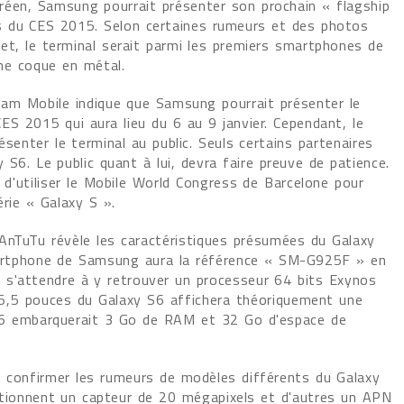
réen, Samsung pourrait présenter son prochain « flagship
rs du CES 2015. Selon certaines rumeurs et des photos
net, le terminal serait parmi les premiers smartphones de
ne coque en métal.
 Sam Mobile indique que Samsung pourrait présenter le
ES 2015 qui aura lieu du 6 au 9 janvier. Cependant, le
senter le terminal au public. Seuls certains partenaires
 S6. Le public quant à lui, devra faire preuve de patience.
 d'utiliser le Mobile World Congress de Barcelone pour
rie « Galaxy S ».
AnTuTu révèle les caractéristiques présumées du Galaxy
smartphone de Samsung aura la référence « SM-G925F » en
 s'attendre à y retrouver un processeur 64 bits Exynos
5,5 pouces du Galaxy S6 affichera théoriquement une
 S6 embarquerait 3 Go de RAM et 32 Go d'espace de
t confirmer les rumeurs de modèles différents du Galaxy
tionnent un capteur de 20 mégapixels et d'autres un APN