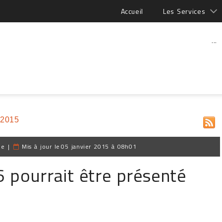
Accueil
Les Services
...
 2015
pe
|
Mis à jour le
05 janvier 2015 à 08h01
 pourrait être présenté