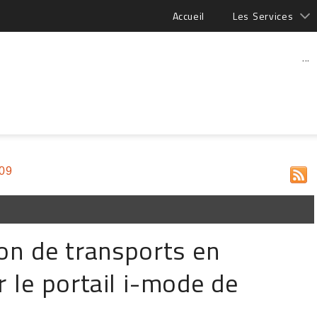
Accueil
Les Services
...
009
ion de transports en
le portail i-mode de