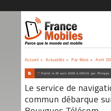
Accueil
»
Actualités
»
Par Mois
»
Avril 2
Publié le
20 avril 2009 à 09h56
par
Philippe
Le service de navigat
commun débarque sur 
Bouygues Télécom