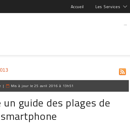
Accueil
Les Services
...
2013
e
|
Mis à jour le
25 avril 2016 à 13h51
e un guide des plages de
n smartphone