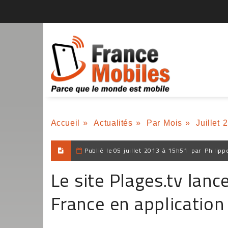
Accueil
»
Actualités
»
Par Mois
»
Juillet 
Publié le
05 juillet 2013 à 15h51
par
Philipp
Le site Plages.tv lanc
France en applicatio