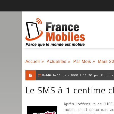
Accueil
»
Actualités
»
Par Mois
»
Mars 2
Publié le
03 mars 2008 à 13h30
par
Philippe
Le SMS à 1 centime ch
Après l'offensive de l'UFC
mobile, c'est désormais au