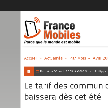
Accueil
»
Actualités
»
Par Mois
»
Avril 2
Publié le
30 avril 2009 à 06h56
par
Philippe
Le tarif des communic
baissera dès cet été