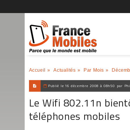
Accueil
»
Actualités
»
Par Mois
»
Décemb
Publié le
16 décembre 2008 à 08h50
par
Phi
Le Wifi 802.11n bient
téléphones mobiles