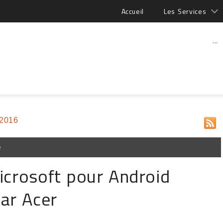
Accueil
Les Services
...
 2016
e
icrosoft pour Android
par Acer