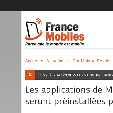
Accueil
»
Actualités
»
Par Mois
»
Février
Publié le
12 février 2016 à 05h40
par
Fabric
Les applications de M
seront préinstallées 