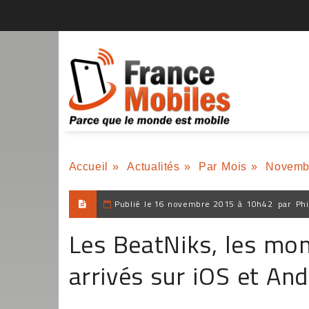
Accueil
»
Actualités
»
Par Mois
»
Novemb
Publié le
16 novembre 2015 à 10h42
par
Phi
Les BeatNiks, les mo
arrivés sur iOS et And