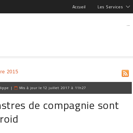
Accueil
Les Services
...
re 2015
lippe
|
Mis à jour le
12 juillet 2017 à 11h27
nstres de compagnie sont
roid