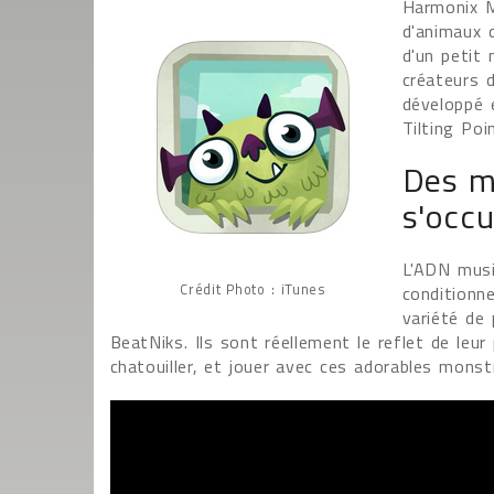
Harmonix M
d'animaux d
d'un petit
créateurs 
développé e
Tilting Poi
Des m
s'occ
L'ADN musi
Crédit Photo : iTunes
conditionne
variété de 
BeatNiks. Ils sont réellement le reflet de leur 
chatouiller, et jouer avec ces adorables mons