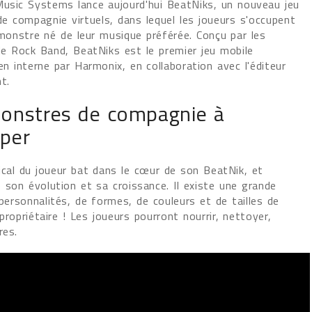
usic Systems lance aujourd'hui BeatNiks, un nouveau jeu
e compagnie virtuels, dans lequel les joueurs s'occupent
 monstre né de leur musique préférée. Conçu par les
de Rock Band, BeatNiks est le premier jeu mobile
n interne par Harmonix, en collaboration avec l'éditeur
nt.
onstres de compagnie à
uper
cal du joueur bat dans le cœur de son BeatNik, et
 son évolution et sa croissance. Il existe une grande
personnalités, de formes, de couleurs et de tailles de
propriétaire ! Les joueurs pourront nourrir, nettoyer,
tres.