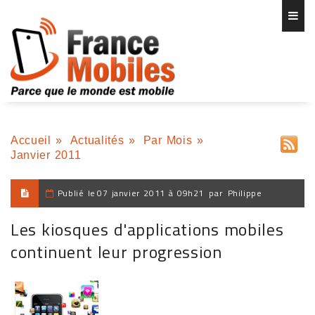
Accueil
»
Actualités
»
Par Mois
»
Janvier 2011
Publié le
07 janvier 2011 à 09h21
par
Philippe
Les kiosques d'applications mobiles
continuent leur progression